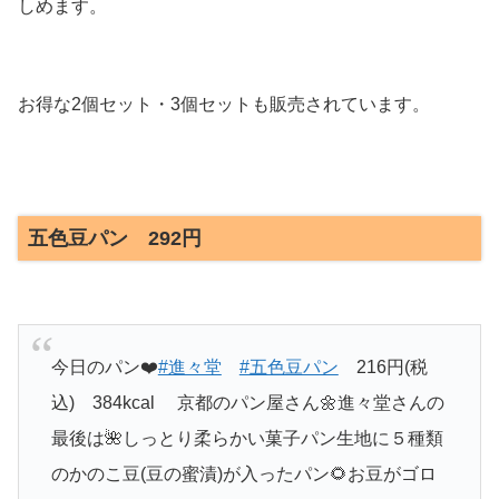
しめます。
お得な2個セット・3個セットも販売されています。
五色豆パン 292円
今日のパン❤️
#進々堂
#五色豆パン
216円(税
込) 384kcal 京都のパン屋さん🌼進々堂さんの
最後は🌺しっとり柔らかい菓子パン生地に５種類
のかのこ豆(豆の蜜漬)が入ったパン🌻お豆がゴロ