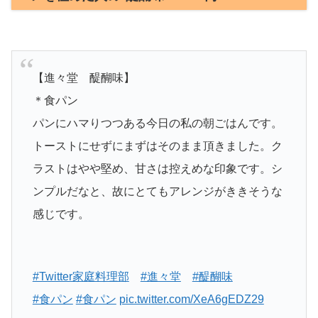
【進々堂 醍醐味】
＊食パン
パンにハマりつつある今日の私の朝ごはんです。
トーストにせずにまずはそのまま頂きました。ク
ラストはやや堅め、甘さは控えめな印象です。シ
ンプルだなと、故にとてもアレンジがききそうな
感じです。
#Twitter家庭料理部
#進々堂
#醍醐味
#食パン
#食パン
pic.twitter.com/XeA6gEDZ29