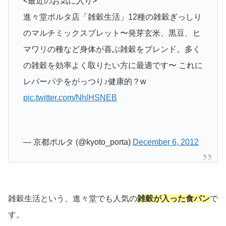
<最近のお気に入り>
進々堂ポルタ店「雑穀生活」12種の雑穀ぎっしり
のマルチミックスブレット〜発芽玄米、黒豆、ヒ
マワリの種など身体が喜ぶ雑穀をブレンド。多く
の雑穀を効率よく取りたい方に最適です〜 これに
レバーパテをがっつり♪健康的？w
pic.twitter.com/NhlHSNEB
— 京都ポルタ (@kyoto_porta)
December 6, 2012
雑穀生活という、進々堂でも人気の
雑穀が入った食パン
で
す。