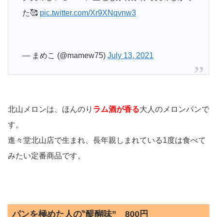
た🥰
pic.twitter.com/Xr9XNqvnw3
— まめこ (@mamew75)
July 13, 2021
北山メロンは、ほんのり
ラム酒が香る
大人のメロンパンで
す。
進々堂北山店で生まれ、長年親しまれている1度は食べて
みたい定番商品です。
パンを極めた人の‶醍醐味” 800円