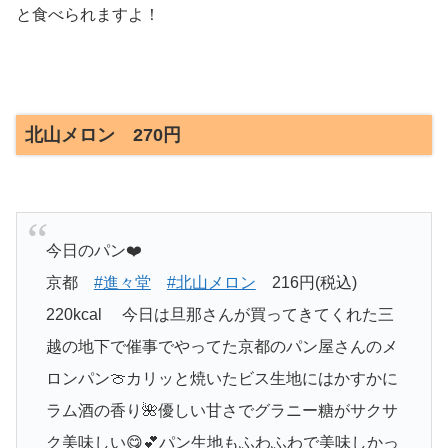
と食べられますよ！
北山メロン 270円
今日のパン❤️
京都
#進々堂
#北山メロン
216円(税込)
220kcal 今日は旦那さんが買ってきてくれた三
越の地下で催事でやってた京都のパン屋さんのメ
ロンパン🍈カリッと焼いたビス生地にはかすかに
ラム酒の香り🌺優しい甘さでグラニー糖がサクサ
ク美味しい😋💕パン生地もふわふわで美味しかっ