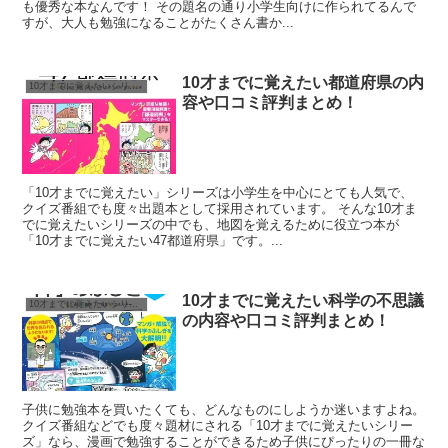
も優秀な本なんです！ その題名の通り小学生向けに作られてるんで
すが、大人も勉強になることがたくさん書か...
10才までに覚えたい都道府県の内
10才までに覚えたいシリーズ
容や口コミ評判まとめ！
「10才までに覚えたい」シリーズは小学生を中心にとても人気で、
クイズ番組でも度々出題本として採用されています。 そんな10才ま
でに覚えたいシリーズの中でも、地図を覚えるために役立つ本が
「10才までに覚えたい47都道府県」です。...
10才までに覚えたい科学の不思議
10才までに覚えたいシリーズ
の内容や口コミ評判まとめ！
子供に勉強本を買いたくても、どんなものにしようか迷いますよね。
クイズ番組などでも度々題材にされる「10才までに覚えたいシリー
ズ」なら、漫画で勉強することができるため子供にぴったりの一冊な